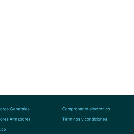
ores Generales
Comprobante electrónico
ores Armadores
Términos y condiciones
tico